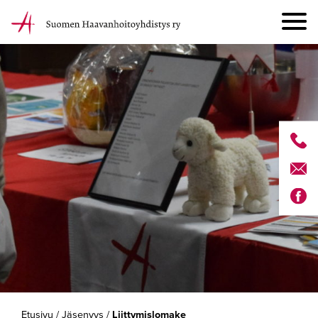
Etusivu
/
Jäsenyys
/
Liittymislomake