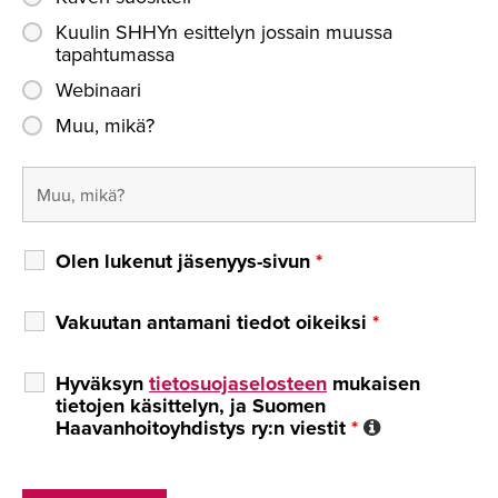
Kuulin SHHYn esittelyn jossain muussa
tapahtumassa
Webinaari
Muu, mikä?
Olen lukenut jäsenyys-sivun
*
Vakuutan antamani tiedot oikeiksi
*
Hyväksyn
tietosuojaselosteen
mukaisen
tietojen käsittelyn, ja Suomen
Haavanhoitoyhdistys ry:n viestit
*