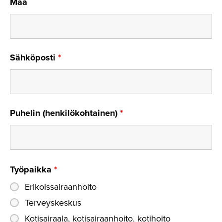
Maa
Sähköposti
*
Puhelin (henkilökohtainen)
*
Työpaikka
*
Erikoissairaanhoito
Terveyskeskus
Kotisairaala, kotisairaanhoito, kotihoito