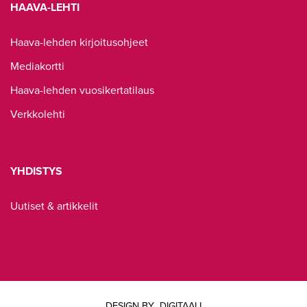
HAAVA-LEHTI
Haava-lehden kirjoitusohjeet
Mediakortti
Haava-lehden vuosikertatilaus
Verkkolehti
YHDISTYS
Uutiset & artikkelit
DESIGN BY
DIGITAALI