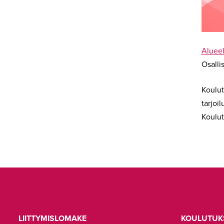
Alueel
Osalli
Koulut
tarjoil
Koulut
LIITTYMISLOMAKE
KOULUTUK