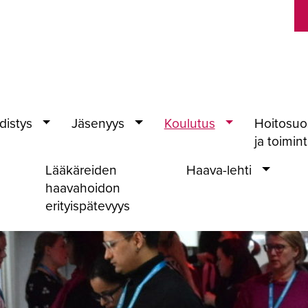
distys
Jäsenyys
Koulutus
Hoitosuo
ja toimin
Lääkäreiden
Haava-lehti
haavahoidon
erityispätevyys