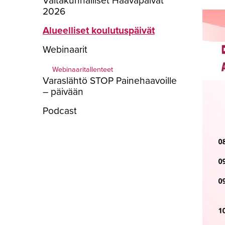
2026
Alueelliset koulutuspäivät
Webinaarit
Webinaaritallenteet
Varaslähtö STOP Painehaavoille
– päivään
Podcast