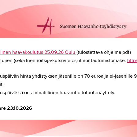
linen haavakoulutus 25.09.26 Oulu
(tulostettava ohjelma pdf)
stujien (sekä luennoitsija/kutsuvieras) ilmoittautumislomake
:
http
uspäivän hinta yhdistyksen jäsenille on 70 euroa ja ei-jäsenille 
ut.
uspäivässä on ammatillinen haavanhoitotuotenäyttely.
re 23.10.2026