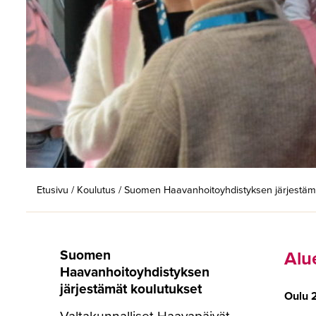
Etusivu
/
Koulutus
/
Suomen Haavanhoitoyhdistyksen järjestämä
Suomen
Alu
Haavanhoitoyhdistyksen
järjestämät koulutukset
Oulu 
Valtakunnalliset Haavapäivät