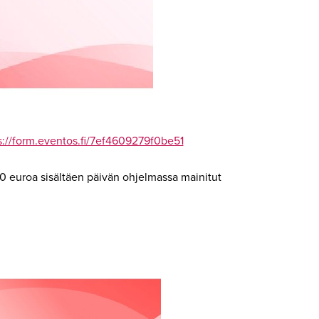
s://form.eventos.fi/7ef4609279f0be51
90 euroa sisältäen päivän ohjelmassa mainitut