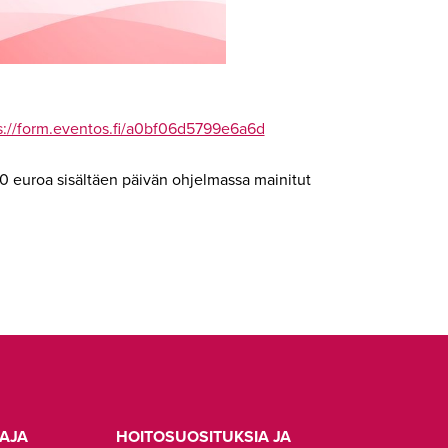
s://form.eventos.fi/a0bf06d5799e6a6d
90 euroa sisältäen päivän ohjelmassa mainitut
AJA
HOITOSUOSITUKSIA JA