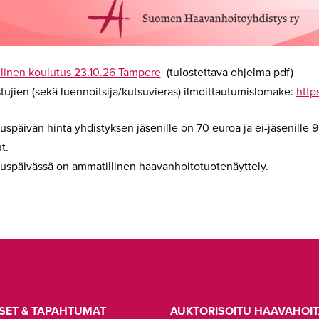
linen koulutus 23.10.26 Tampere
(tulostettava ohjelma pdf)
stujien (sekä luennoitsija/kutsuvieras) ilmoittautumislomake:
http
uspäivän hinta yhdistyksen jäsenille on 70 euroa ja ei-jäsenille 
ut.
uspäivässä on ammatillinen haavanhoitotuotenäyttely.
SET & TAPAHTUMAT
AUKTORISOITU HAAVAHOIT