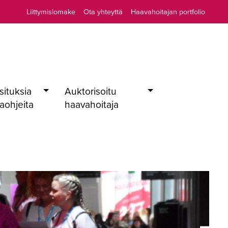
Liittymislomake
Ota yhteyttä
Haavahoitajan portfolio
situksia
Auktorisoitu
taohjeita
haavahoitaja