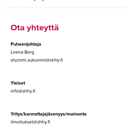
Ota yhteyttä
Puheenjohtaja
Leena Berg
etunimi.sukunimi@shhy.fi
Yleiset
info@shhy.fi
Yritys/kannattajajäsenyys/mainonta
ilmoitukset@shhy.fi