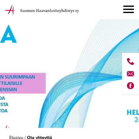
Etusivu
/
Ota yhteyttä