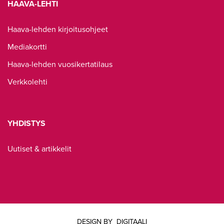
HAAVA-LEHTI
Haava-lehden kirjoitusohjeet
Mediakortti
Haava-lehden vuosikertatilaus
Verkkolehti
YHDISTYS
Uutiset & artikkelit
DESIGN BY
DIGITAALI