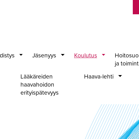
distys
Jäsenyys
Koulutus
Hoitosuo
ja toimin
Lääkäreiden
Haava-lehti
haavahoidon
erityispätevyys