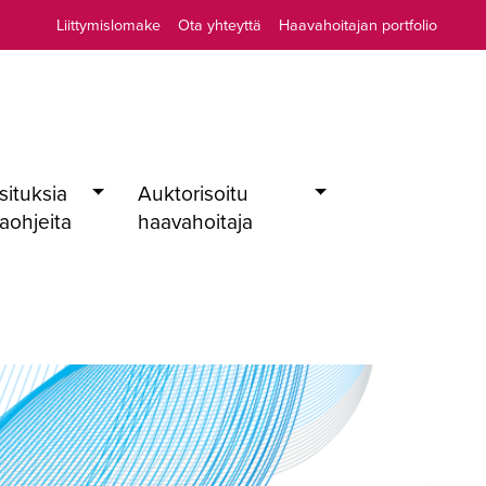
Liittymislomake
Ota yhteyttä
Haavahoitajan portfolio
situksia
Auktorisoitu
taohjeita
haavahoitaja