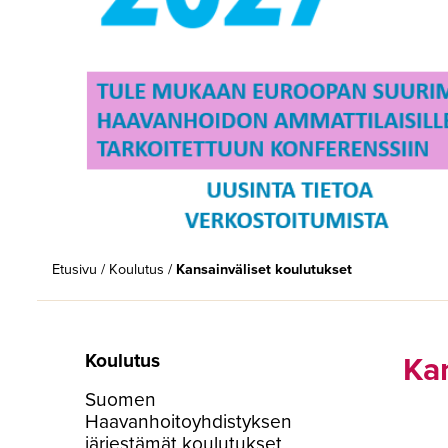
Etusivu
/
Koulutus
/
Kansainväliset koulutukset
Kan
Koulutus
Suomen
Haavanhoitoyhdistyksen
järjestämät koulutukset