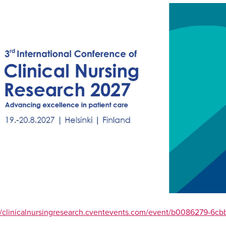
://clinicalnursingresearch.cventevents.com/event/b0086279-6