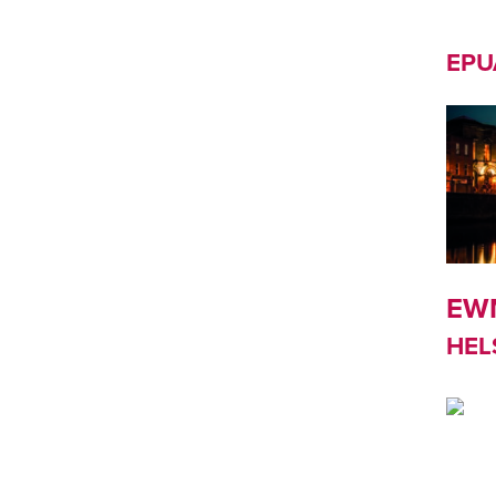
EPUA
EW
HEL