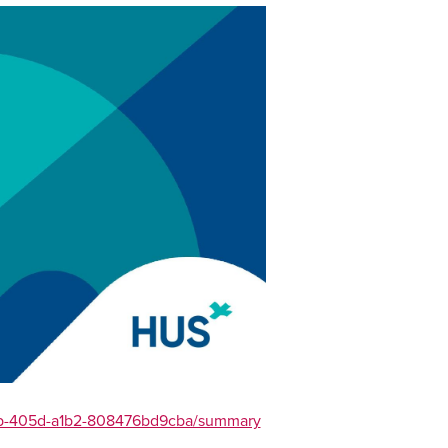
cbb-405d-a1b2-808476bd9cba/summary