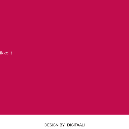
ikkelit
DESIGN BY
DIGITAALI