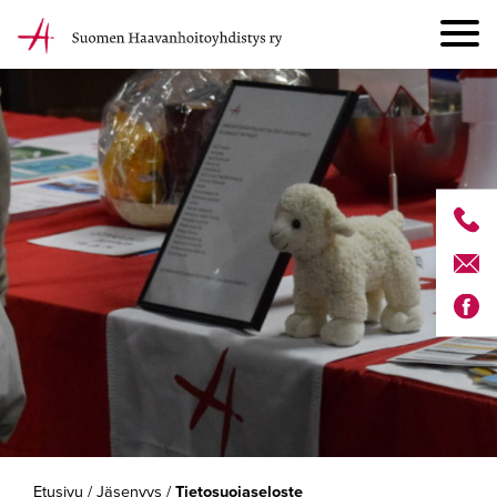
Etusivu
/
Jäsenyys
/
Tietosuojaseloste