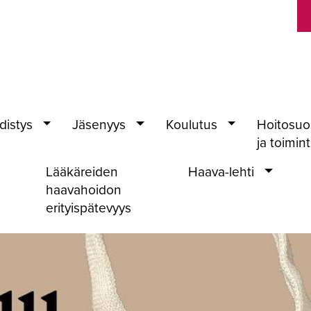
distys
Jäsenyys
Koulutus
Hoitosuo
ja toimin
Lääkäreiden
Haava-lehti
haavahoidon
erityispätevyys