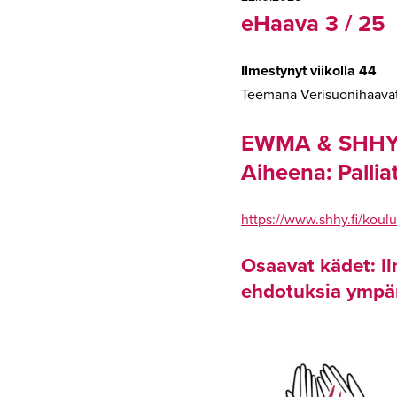
eHaava 3 / 25
Ilmestynyt viikolla 44
Teemana Verisuonihaava
EWMA & SHHY y
Aiheena: Pallia
https://www.shhy.fi/koul
Osaavat kädet: Il
ehdotuksia ympär