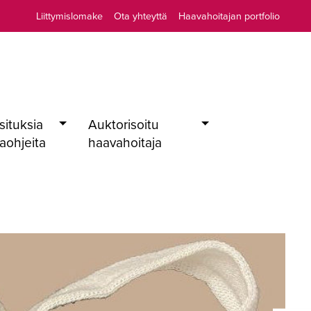
Liittymislomake
Ota yhteyttä
Haavahoitajan portfolio
situksia
Auktorisoitu
taohjeita
haavahoitaja