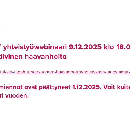
t
hteistyöwebinaari 9.12.2025 klo 18.
tiivinen haavanhoito
utukset-tapahtumat/suomen-haavanhoitoyhdistyksen-jarjestamat-
miannot ovat päättyneet 1.12.2025. Voit kuit
i vuoden.